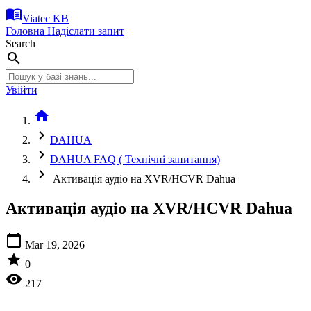
menu_book
Viatec KB
Головна
Надіслати запит
Search
search
Увійти
home
chevron_right
DAHUA
chevron_right
DAHUA FAQ ( Технічні запитання)
chevron_right
Активація аудіо на XVR/HCVR Dahua
Активація аудіо на XVR/HCVR Dahua
calendar_today
Mar 19, 2026
star
0
visibility
217