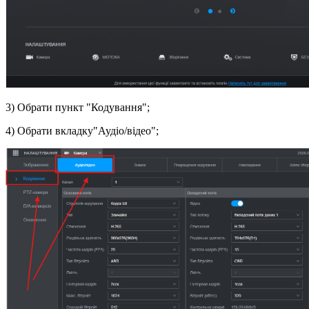
3) Обрати пункт "Кодування";
4) Обрати вкладку"Аудіо/відео";