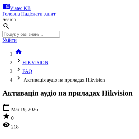
menu_book
Viatec KB
Головна
Надіслати запит
Search
search
Увійти
home
chevron_right
HIKVISION
chevron_right
FAQ
chevron_right
Активація аудіо на приладах Hikvision
Активація аудіо на приладах Hikvision
calendar_today
Mar 19, 2026
star
0
visibility
218