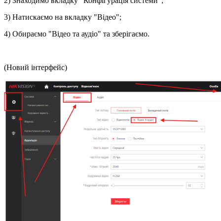
2) Знаходимо вкладку "Конфігурація системи";
3) Натискаємо на вкладку "Відео";
4) Обираємо "Відео та аудіо" та зберігаємо.
(Новий інтерфейс)