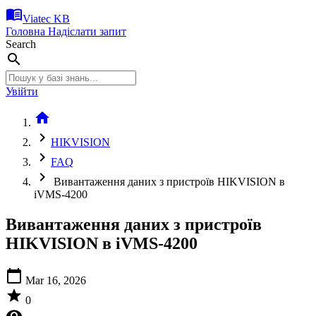
menu_book
Viatec KB
Головна
Надіслати запит
Search
search
Увійти
home
chevron_right
HIKVISION
chevron_right
FAQ
chevron_right
Вивантаження даних з пристроїв HIKVISION в
iVMS-4200
Вивантаження даних з пристроїв
HIKVISION в iVMS-4200
calendar_today
Mar 16, 2026
star
0
visibility