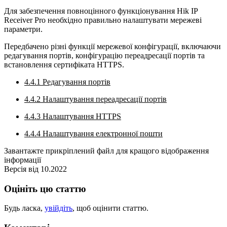
Для забезпечення повноцінного функціонування Hik IP
Receiver Pro необхідно правильно налаштувати мережеві
параметри.
Передбачено різні функції мережевої конфігурації, включаючи
редагування портів, конфігурацію переадресації портів та
встановлення сертифіката HTTPS.
4.4.1 Редагування портів
4.4.2 Налаштування переадресації портів
4.4.3 Налаштування HTTPS
4.4.4 Налаштування електронної пошти
Завантажте прикріплений файл для кращого відображення
інформації
Версія від 10.2022
Оцініть цю статтю
Будь ласка,
увійдіть
, щоб оцінити статтю.