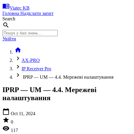
menu_book
Viatec KB
Головна
Надіслати запит
Search
search
Увійти
home
chevron_right
AX-PRO
chevron_right
IP Receiver Pro
chevron_right
IPRP — UM — 4.4. Мережеві налаштування
IPRP — UM — 4.4. Мережеві
налаштування
calendar_today
Oct 11, 2024
star
0
visibility
117