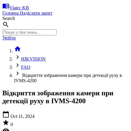
menu_book
Viatec KB
Головна
Надіслати запит
Search
search
Увійти
home
chevron_right
HIKVISION
chevron_right
FAQ
chevron_right
Відкриття зображення камери при детекції руху в
IVMS-4200
Відкриття зображення камери при
детекції руху в IVMS-4200
calendar_today
Oct 11, 2024
star
0
visibility