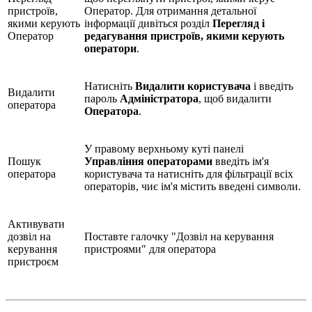
пристроїв,
Оператор. Для отримання детальної
якими керують
інформації дивіться розділ
Перегляд і
Оператор
редагування пристроїв, якими керують
оператори
.
Натисніть
Видалити користувача
і введіть
Видалити
пароль
Адміністратора
, щоб видалити
оператора
Оператора
.
У правому верхньому куті панелі
Пошук
Управління операторами
введіть ім'я
оператора
користувача та натисніть для фільтрації всіх
операторів, чиє ім'я містить введені символи.
Активувати
дозвіл на
Поставте галочку "Дозвіл на керування
керування
пристроями" для оператора
пристроєм