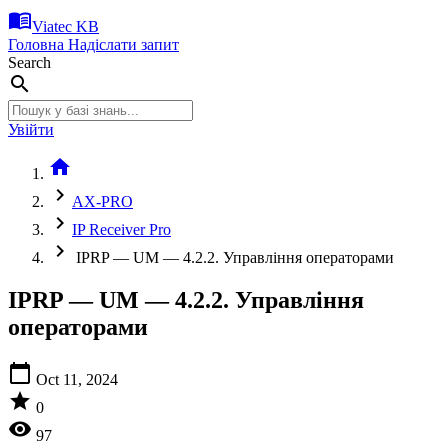
menu_book
Viatec KB
Головна
Надіслати запит
Search
search
Увійти
home
chevron_right
AX-PRO
chevron_right
IP Receiver Pro
chevron_right
IPRP — UM — 4.2.2. Управління операторами
IPRP — UM — 4.2.2. Управління
операторами
calendar_today
Oct 11, 2024
star
0
visibility
97