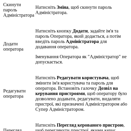
Скинути
Натисніть
Зміна
, щоб скинути пароль
пароль
Адміністратора.
Адміністратора
Натисніть кнопку
Додати
, задайте ім'я та
пароль Оператора, який додається, а потім
введіть пароль
Адміністратора
для
Додати
додавання оператора.
оператора
Іменування Оператора як "Адміністратор" не
допускається.
Натисніть
Редагувати користувача
, щоб
змінити ім'я користувача та пароль для
оператора. Встановіть галочку
Дозвіл на
Редагувати
керування пристроями
, щоб оператору було
оператора
дозволено додавати, редагувати, видаляти
пристрої, які призначені Адміністратором або
Супер Адміністратором.
Натисніть
Перегляд керованого пристрою
,
Перегляд
щоб переглянути пристрої, якими керує