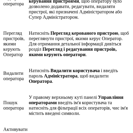
керування пристроями
, щоб оператору було
оператора
дозволено додавати, редагувати, видаляти
пристрої, які призначені Адміністратором або
Супер Адміністратором.
Перегляд
Натисніть
Перегляд керованого пристрою
, щоб
пристроїв,
переглянути пристрої, якими керує Оператор.
якими
Для отримання детальної інформації дивіться
керують
розділ
Перегляд і редагування пристроїв,
Оператор
якими керують оператори
.
Натисніть
Видалити користувача
і введіть
Видалити
пароль
Адміністратора
, щоб видалити
оператора
Оператора
.
У правому верхньому куті панелі
Управління
Пошук
операторами
введіть ім'я користувача та
оператора
натисніть для фільтрації всіх операторів, чиє ім'я
містить введені символи.
Активувати