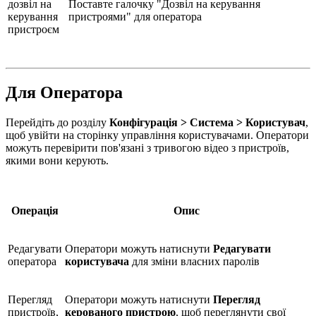
дозвіл на
Поставте галочку "Дозвіл на керування
керування
пристроями" для оператора
пристроєм
Для Оператора
Перейдіть до розділу
Конфігурація >
Система >
Користувач
,
щоб увійти на сторінку управління користувачами. Оператори
можуть перевірити пов'язані з тривогою відео з пристроїв,
якими вони керують.
Операція
Опис
Редагувати
Оператори можуть натиснути
Редагувати
оператора
користувача
для зміни власних паролів
Перегляд
Оператори можуть натиснути
Перегляд
пристроїв,
керованого пристрою
, щоб переглянути свої