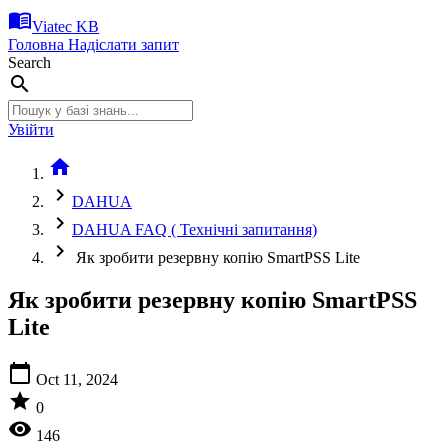
menu_book
Viatec KB
Головна
Надіслати запит
Search
search
Увійти
home
chevron_right
DAHUA
chevron_right
DAHUA FAQ ( Технічні запитання)
chevron_right
Як зробити резервну копію SmartPSS Lite
Як зробити резервну копію SmartPSS
Lite
calendar_today
Oct 11, 2024
star
0
visibility
146