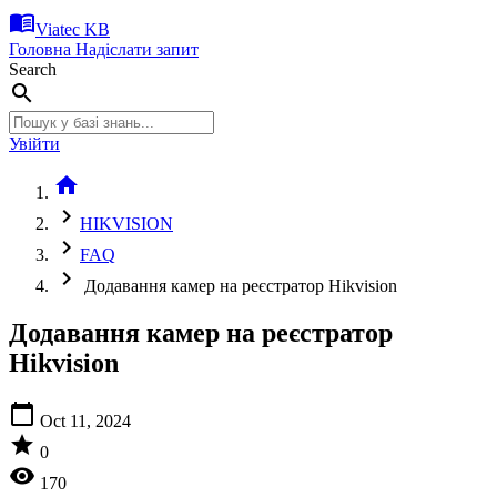
menu_book
Viatec KB
Головна
Надіслати запит
Search
search
Увійти
home
chevron_right
HIKVISION
chevron_right
FAQ
chevron_right
Додавання камер на реєстратор Hikvision
Додавання камер на реєстратор
Hikvision
calendar_today
Oct 11, 2024
star
0
visibility
170