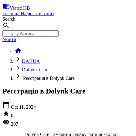
menu_book
Viatec KB
Головна
Надіслати запит
Search
search
Увійти
home
chevron_right
DAHUA
chevron_right
DoLynk Care
chevron_right
Реєстрація в Dolynk Care
Реєстрація в Dolynk Care
calendar_today
Oct 11, 2024
star
0
visibility
207
Dolynk Care - хмарний сервіс, який дозволяє