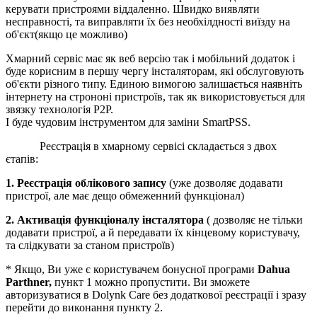
керувати пристроями віддаленно. Швидко виявляти
несправності, та виправляти їх без необхілдності виїзду на
об'єкт(якщо це можливо)
Хмарний сервіс має як веб версію так і мобільний додаток і
буде корисним в першу чергу інсталяторам, які обслуговують
об'єкти різного типу. Единою вимогою залишається наявніть
інтернету на строноні пристроїв, так як використовується для
звязку технологія P2P.
І буде чудовим інструментом для заміни SmartPSS.
Реєстрація в хмарному сервісі складається з двох
єтапів:
1. Реєстрація облікового запису
(уже дозволяє додавати
пристрої, але має дещо обмеженний функціонал)
2. Активація функціоналу інсталятора
( дозволяє не тільки
додавати пристрої, а й передавати їх кінцевому користувачу,
та слідкувати за станом пристроїв)
* Якщо, Ви уже є користувачем бонусної програми
Dahua
Parthner,
пункт 1 можно пропустити. Ви зможете
авторизуватися в Dolynk Care без додаткової реєстрації і зразу
перейти до виконання пункту 2.