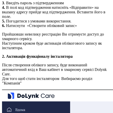
3
.
Введ
іть
пароль з підтвердженням
4.
В
полі
код
підтвердження
натисніть
«Відправити» на
вказану адресу прийде код підтвердження. Вставити його в
поле.
5.
Погодитися з умовами використання.
6.
Натиснути «Створити обліковий запис»
Пройшовши невелику реєстрацію Ви отримуєте доступ до
хмарного сервісу.
Наступним кроком буде активація облікогового запису як
інсталятора.
2. Активація функціоналу інсталятора
Після створення облікого запису, буде виконаний
автоматичний вхід в Ваш кабінет в хмарному сервісі Dolynk
Care.
Для того щоб стати інсталятором Вибираємо розділ
"Компанія"