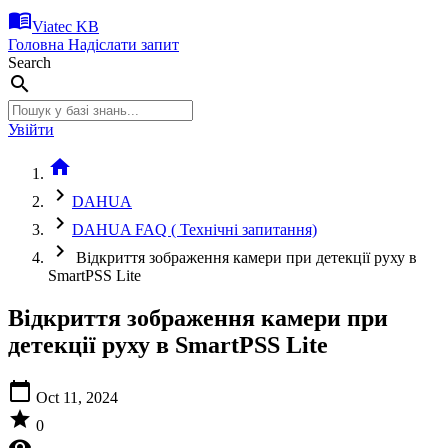
menu_book
Viatec KB
Головна
Надіслати запит
Search
search
Увійти
home
chevron_right
DAHUA
chevron_right
DAHUA FAQ ( Технічні запитання)
chevron_right
Відкриття зображення камери при детекції руху в
SmartPSS Lite
Відкриття зображення камери при
детекції руху в SmartPSS Lite
calendar_today
Oct 11, 2024
star
0
visibility