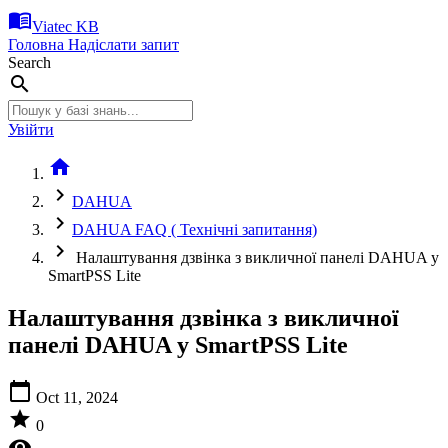
menu_book
Viatec KB
Головна
Надіслати запит
Search
search
Увійти
home
chevron_right
DAHUA
chevron_right
DAHUA FAQ ( Технічні запитання)
chevron_right
Налаштування дзвінка з викличної панелі DAHUA у
SmartPSS Lite
Налаштування дзвінка з викличної
панелі DAHUA у SmartPSS Lite
calendar_today
Oct 11, 2024
star
0
visibility