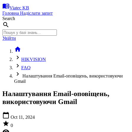
menu_book
Viatec KB
Головна
Надіслати запит
Search
search
Увійти
home
chevron_right
HIKVISION
chevron_right
FAQ
chevron_right
Налаштування Email-оповіщень, використовуючи
Gmail
Налаштування Email-оповіщень,
використовуючи Gmail
calendar_today
Oct 11, 2024
star
0
visibility