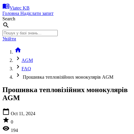
menu_book
Viatec KB
Головна
Надіслати запит
Search
search
Увійти
home
chevron_right
AGM
chevron_right
FAQ
chevron_right
Прошивка тепловізійних монокулярів AGM
Прошивка тепловізійних монокулярів
AGM
calendar_today
Oct 11, 2024
star
0
visibility
194