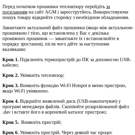
Перед початком прошивки тепловізору перейдіть
за
посиланням
на сайт AGM і зареєструтйесь. Використовуючи
пошук товару відкрийте сторніку з необхідним обладнанням.
Завантажте актуальний файл прошивки (якщо між актуальною
прошивкою і тією, що встановлена у Вас є декілька
проміжних прошивок — завантажте їх і встановлюйте в
порядку зростання), після чого дійте за наступними
вказівками:
Крок 1.
Підключіть термопристрій до ПК за допомогою USB-
кабелю;
Крок 2.
Увімкніть тепловізор;
Крок 3.
Вимкніть функцію Wi-Fi Hotspot в меню пристрою,
якщо Wi-Fi увімкнено.
Крок 4.
Відкрийте виявлений диск (USB-накопичувач) у
програмі менеджера файлів. Скопіюйте розархівований файл
.dav і вставте його в кореневий каталог пристрою;
Крок 5.
Вимкніть пристрій;
Крок 6
. Увімкніть пристрій. Через деякий час процес