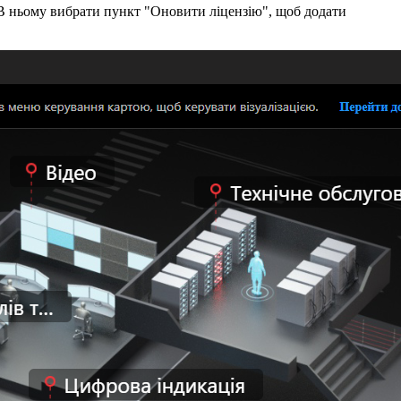
 В ньому вибрати пункт "Оновити ліцензію", щоб додати