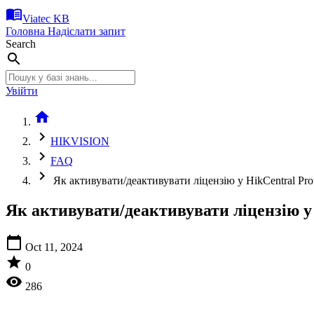
menu_book
Viatec KB
Головна
Надіслати запит
Search
search
Увійти
home
chevron_right
HIKVISION
chevron_right
FAQ
chevron_right
Як активувати/деактивувати ліцензію у HikCentral Prof
Як активувати/деактивувати ліцензію у 
calendar_today
Oct 11, 2024
star
0
visibility
286