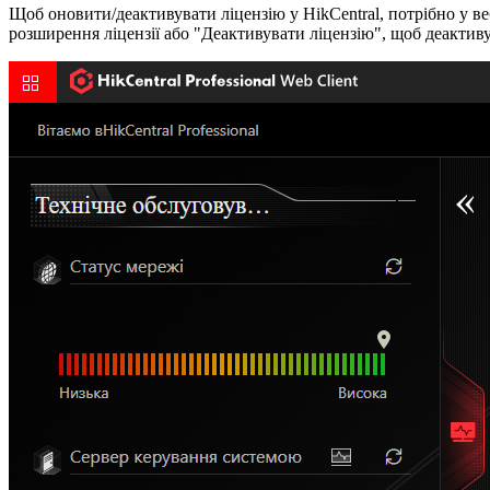
Щоб оновити/деактивувати ліцензію у HikCentral, потрібно у в
розширення ліцензії або "Деактивувати ліцензію", щоб деактив