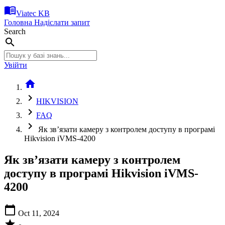
menu_book
Viatec KB
Головна
Надіслати запит
Search
search
Увійти
home
chevron_right
HIKVISION
chevron_right
FAQ
chevron_right
Як зв’язати камеру з контролем доступу в програмі
Hikvision iVMS-4200
Як зв’язати камеру з контролем
доступу в програмі Hikvision iVMS-
4200
calendar_today
Oct 11, 2024
star