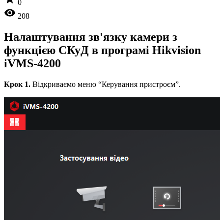
0
visibility
208
Налаштування зв'язку камери з
функцією СКуД в програмі Hikvision
iVMS-4200
Крок 1.
Відкриваємо меню “Керування пристроєм”.