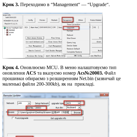
Крок 3.
Переходимо в “Management“ — “Upgrade“.
Крок 4.
Оновлюємо MCU. В меню налаштовуємо тип
оновлення
ACS
та вказуємо номер
Acs
№
20003.
Файл
прошивки обираємо з розширенням Net.bin (зазвичай це
маленькі файли 200-300kb), як на прикладі.