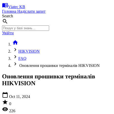
menu_book
Viatec KB
Головна
Надіслати запит
Search
search
Увійти
home
chevron_right
HIKVISION
chevron_right
FAQ
chevron_right
Оновлення прошивки терміналів HIKVISION
Оновлення прошивки терміналів
HIKVISION
calendar_today
Oct 11, 2024
star
0
visibility
226