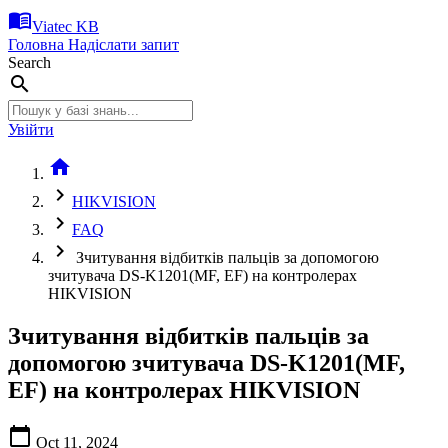
menu_book
Viatec KB
Головна
Надіслати запит
Search
search
Увійти
home
chevron_right
HIKVISION
chevron_right
FAQ
chevron_right
Зчитування відбитків пальців за допомогою
зчитувача DS-K1201(MF, EF) на контролерах
HIKVISION
Зчитування відбитків пальців за
допомогою зчитувача DS-K1201(MF,
EF) на контролерах HIKVISION
calendar_today
Oct 11, 2024