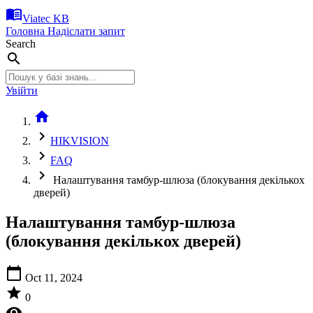
menu_book
Viatec KB
Головна
Надіслати запит
Search
search
Увійти
home
chevron_right
HIKVISION
chevron_right
FAQ
chevron_right
Налаштування тамбур-шлюза (блокування декількох
дверей)
Налаштування тамбур-шлюза
(блокування декількох дверей)
calendar_today
Oct 11, 2024
star
0
visibility