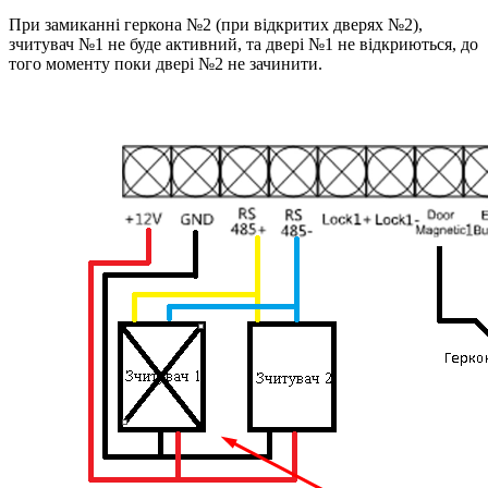
При замиканні геркона №2 (при відкритих дверях №2),
зчитувач №1 не буде активний, та двері №1 не відкриються, до
того моменту поки двері №2 не зачинити.