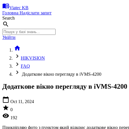
menu_book
Viatec KB
Головна
Надіслати запит
Search
search
Увійти
home
chevron_right
HIKVISION
chevron_right
FAQ
chevron_right
Додаткове вікно перегляду в iVMS-4200
Додаткове вікно перегляду в iVMS-4200
calendar_today
Oct 11, 2024
star
0
visibility
192
Прикріпляю фото з пунктом який відкриє додаткове вікно пере