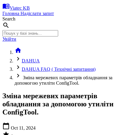
menu_book
Viatec KB
Головна
Надіслати запит
Search
search
Увійти
home
chevron_right
DAHUA
chevron_right
DAHUA FAQ ( Технічні запитання)
chevron_right
Зміна мережевих параметрів обладнання за
допомогою утиліти ConfigTool.
Зміна мережевих параметрів
обладнання за допомогою утиліти
ConfigTool.
calendar_today
Oct 11, 2024
star