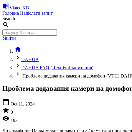
menu_book
Viatec KB
Головна
Надіслати запит
Search
search
Увійти
home
chevron_right
DAHUA
chevron_right
DAHUA FAQ ( Технічні запитання)
chevron_right
Проблема додавання камери на домофон (VTH) DA
Проблема додавання камери на домоф
calendar_today
Oct 11, 2024
star
0
visibility
193
До домофонів Dahua можна додавати до 32 камер для послідовно