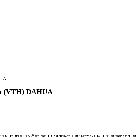
HUA
он (VTH) DAHUA
го перегляду. Але часто виникає проблема, що при додаванні всі