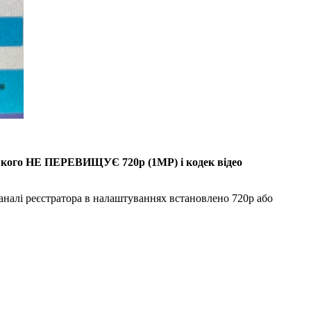
ть якого НЕ ПЕРЕВИЩУЄ 720р (1МР) і кодек відео
аналі реєстратора в налаштуваннях встановлено 720р або