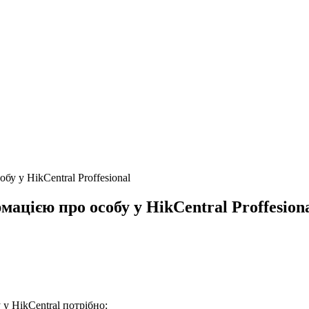
у у HikCentral Proffesional
ацією про особу у HikCentral Proffesion
у HikCentral потрібно: