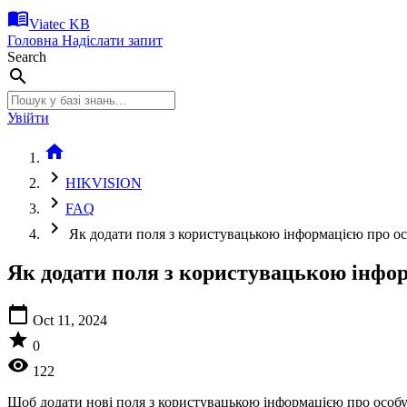
menu_book
Viatec KB
Головна
Надіслати запит
Search
search
Увійти
home
chevron_right
HIKVISION
chevron_right
FAQ
chevron_right
Як додати поля з користувацькою інформацією про особ
Як додати поля з користувацькою інформ
calendar_today
Oct 11, 2024
star
0
visibility
122
Щоб додати нові поля з користувацькою інформацією про особу 