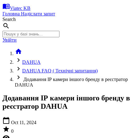
menu_book
Viatec KB
Головна
Надіслати запит
Search
search
Увійти
home
chevron_right
DAHUA
chevron_right
DAHUA FAQ ( Технічні запитання)
chevron_right
Додавання ІР камери іншого бренду в реєстратор
DAHUA
Додавання ІР камери іншого бренду в
реєстратор DAHUA
calendar_today
Oct 11, 2024
star
0
visibility