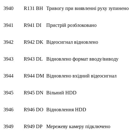
3940
R131
BH
Тривогу при виявленні руху зупинено
3941
R941
DI
Пристрій розблоковано
3942
R942
DK
Відеосигнал відновлено
3943
R943
DL
Відновлено формат вводу/виводу
3944
R944
DM
Відновлено вхідний відеосигнал
3945
R945
DN
Вільний HDD
3946
R946
DO
Відновлення HDD
3949
R949
DP
Мережеву камеру підключено