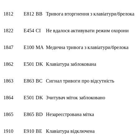
1812
E812
BB
Тривога вторгнення з клавіатури/брелока
1822
E454
CI
Не вдалося активувати режим охорони
1847
E100
MA
Медична тривога з клавіатури/брелока
1862
E501
DK
Клавіатура заблокована
1863
E863
BC
Сигнал тривоги про відсутність
1864
E501
DK
Зчитувач міток заблоковано
1865
E865
BD
Незареєстрована мітка
1910
E910
BE
Клавіатура відключена