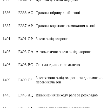
1386
E386
AO
Тривога обриву лінії в зоні
1387
E387
AP
Тривога короткого замикання в зоні
1401
E401
OP
Знято з-під охорони
1403
E403
OA
Автоматично знято з-під охорони
1406
E406
BC
Сигнал тривоги вимкнено
Зняття зони з-під охорони за допомогою
1409
E409
CS
перемикача зон
1443
E443
AQ
Ввімкнення виходу реле за розкладом