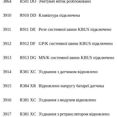
3864
R501
DO
Зчитувач міток розблоковано
3910
R910
DD
Клавіатура підключена
3911
R911
DE
Реле системної шини KBUS підключено
3912
R912
DF
GP/K системної шини KBUS підключено
3913
R913
DG
MN/K системної шини KBUS підключено
3914
R381
XC
З'єднання з датчиком відновлено
3915
R384
XR
Відновлено напругу батареї датчика
3916
R381
XC
З'єднання з модулем відновлено
3917
R381
XC
З'єднання з ретранслятором відновлено