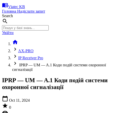
menu_book
Viatec KB
Головна
Надіслати запит
Search
search
Увійти
home
chevron_right
AX-PRO
chevron_right
IP Receiver Pro
chevron_right
IPRP — UM — A.1 Коди подій системи охоронної
сигналізації
IPRP — UM — A.1 Коди подій системи
охоронної сигналізації
calendar_today
Oct 11, 2024
star
0
visibility