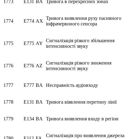
1773
E131
BA
Тривога в перехресних зонах
Тривога виявлення руху пасивного
1774
E774
AX
інфрачервоного сенсора
Сигналізація різкого збільшення
1775
E775
AY
інтенсивності звуку
Сигналізація різкого зниження
1776
E776
AZ
інтенсивності звуку
1777
E777
BA
Несправність аудіовходу
1778
E131
BA
Тривога віявлення перетину лінії
1779
E134
BA
Тривога виявлення входу в регіон
Сигналізація про виявлення джерела
1780
E112
FA