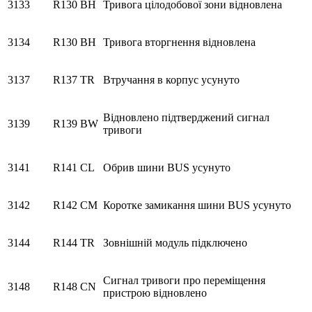
3133
R130
BH
Тривога цілодобової зони відновлена
3134
R130
BH
Тривога вторгнення відновлена
3137
R137
TR
Втручання в корпус усунуто
Відновлено підтверджений сигнал
3139
R139
BW
тривоги
3141
R141
CL
Обрив шини BUS усунуто
3142
R142
CM
Коротке замикання шини BUS усунуто
3144
R144
TR
Зовнішній модуль підключено
Сигнал тривоги про переміщення
3148
R148
CN
пристрою відновлено