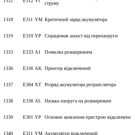
1312
E312
YI
струму
1318
E311
YM
Критичний заряд акумулятора
1319
E319
YP
Спрацював захист від перенапруги
1333
E333
AJ
Помилка розширювача
1336
E336
AK
Принтер відключений
1337
E384
XT
Розряд акумулятора ретранслятора
1338
E338
AL
Низька напруга на розширювачі
1339
E301
YP
Основне живлення пристрою відключене
1340
E311
YM
Акумулятор відключений