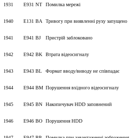
1931
E931
NT
Помилка мережі
1940
E131
BA
Тривогу при виявленні руху запущено
1941
E941
BJ
Пристрій заблоковано
1942
E942
BK
Втрата відеосигналу
1943
E943
BL
Формат вводу/виводу не співпадає
1944
E944
BM
Порушення вхідного відеосигналу
1945
E945
BN
Накопичувач HDD заповнений
1946
E946
BO
Порушення HDD
1947
E947
BP
Помилка при завантаженні зображення