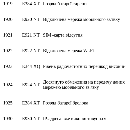
1919
E384
XT
Розряд батареї сирени
1920
E920
NT
Відключена мережа мобільного зв'язку
1921
E921
NT
SIM -карта відсутня
1922
E922
NT
Відключена мережа Wi-Fi
1923
E344
XQ
Рівень радіочастотних перешкод високий
Досягнуто обмеження на передачу даних
1924
E924
NT
мережею мобільного зв'язку
1925
E384
XT
Розряд батареї брелока
1930
E930
NT
IP-адреса вже використовується