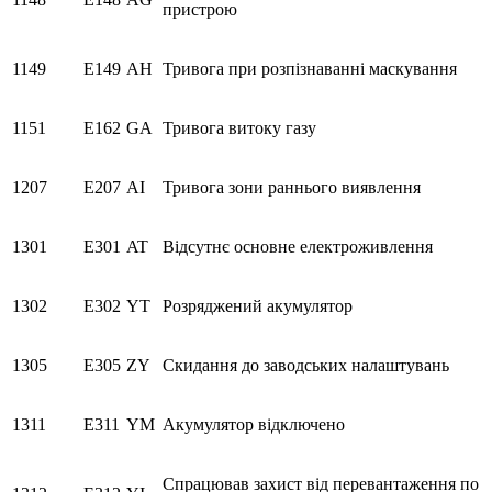
пристрою
1149
E149
AH
Тривога при розпізнаванні маскування
1151
E162
GA
Тривога витоку газу
1207
E207
AI
Тривога зони раннього виявлення
1301
E301
AT
Відсутнє основне електроживлення
1302
E302
YT
Розряджений акумулятор
1305
E305
ZY
Скидання до заводських налаштувань
1311
E311
YM
Акумулятор відключено
Спрацював захист від перевантаження по