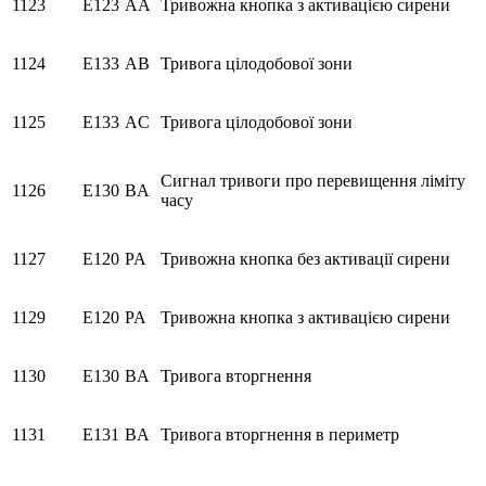
1123
E123
AA
Тривожна кнопка з активацією сирени
1124
E133
AB
Тривога цілодобової зони
1125
E133
AC
Тривога цілодобової зони
Сигнал тривоги про перевищення ліміту
1126
E130
BA
часу
1127
E120
PA
Тривожна кнопка без активації сирени
1129
E120
PA
Тривожна кнопка з активацією сирени
1130
E130
BA
Тривога вторгнення
1131
E131
BA
Тривога вторгнення в периметр