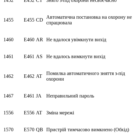
1452
E452
CT
Знято з-під охорони несвоєчасно
Автоматична постановка на охорону не
1455
E455
CD
спрацювала
1460
E460
AR
Не вдалося увімкнути вихід
1461
E461
AS
Не вдалось вимкнути вихід
Помилка автоматичного зняття з-під
1462
E462
AT
охорони
1467
E461
JA
Неправильний пароль
1556
E556
AT
Зміна мережі
1570
E570
QB
Пристрій тимчасово вимкнено (Обхід)