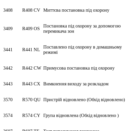
3408
R408
CV
Миттєва постановка під охорону
Постановка під охорону за допомогою
3409
R409
OS
перемикача зон
Поставлено під охорону в домашньому
3441
R441
NL
режимі
3442
R442
CW
Примусова постановка під охорону
3443
R443
CX
Вимкнення виходу за розкладом
3570
R570
QU
Пристрій відновлено (Обхід відновлено)
3574
R574
CY
Група відновлена (Обхід відновлено )