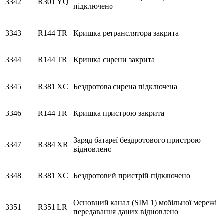
3342
R301
YQ
підключено
3343
R144
TR
Кришка ретранслятора закрита
3344
R144
TR
Кришка сирени закрита
3345
R381
XC
Бездротова сирена підключена
3346
R144
TR
Кришка пристрою закрита
Заряд батареї бездротового пристрою
3347
R384
XR
відновлено
3348
R381
XC
Бездротовий пристрій підключено
Основний канал (SIM 1) мобільної мережі
3351
R351
LR
передавання даних відновлено