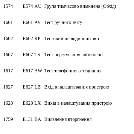
1574
E574
AU
Група тимчасово вимкнена (Обхід)
1601
E601
AV
Тест ручного звіту
1602
E602
RP
Тестовий періодичний звіт
1607
E607
TS
Тест пересування ввімкнено
1617
E617
AW
Тест телефонного з'єднання
1627
E627
LB
Вхід в налаштування пристрою
1628
E628
LX
Вихід в налаштування пристрою
1759
E131
BA
Виявлення вторгнення