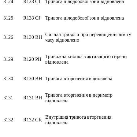
3124
R133
CI
Тривога цілодобової зони відновлена
3125
R133
CJ
Тривога цілодобової зони відновлена
Сигнал тривоги про перевищення ліміту
3126
R130
BH
часу відновлено
Тривожна кнопка з активацією сирени
3129
R120
PH
відновлена
3130
R130
BH
Тривога вторгнення відновлена
Тривога вторгнення в периметр
3131
R131
BH
відновлена
Внутрішня тривога вторгнення
3132
R132
CK
відновлена