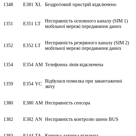
1348
E381
XL
Бездротовий пристрій відключено
Несправність основного каналу (SIM 1)
1351
E351
LT
мобільної мережі передавання даних
Несправність резервного каналу (SIM 2)
1352
E352
LT
мобільної мережі передавання даних
1354
E354
AM
Телефонна лінія відключена
Відбулася помилка при завантаженні
1359
E354
YC
звіту
1380
E380
AM
Несправність сенсора
1382
E382
AN
Несправність контролю шини BUS
1383
E144
TA
Кришка датчика відкрита