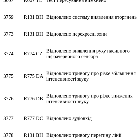
3607
R607
TE
Тест пересування вимкнено
3759
R131
BH
Відновлено систему виявлення вторгнень
3773
R131
BH
Відновлено перехресні зони
Відновлено виявлення руху пасивного
3774
R774
CZ
інфрачервоного сенсора
Відновлено тривогу про різке збільшення
3775
R775
DA
інтенсивності звуку
Відновлено тривогу про різке зниження
3776
R776
DB
інтенсивності звуку
3777
R777
DC
Відновлено аудіовхід
3778
R131
BH
Відновлено тривогу перетину лінії