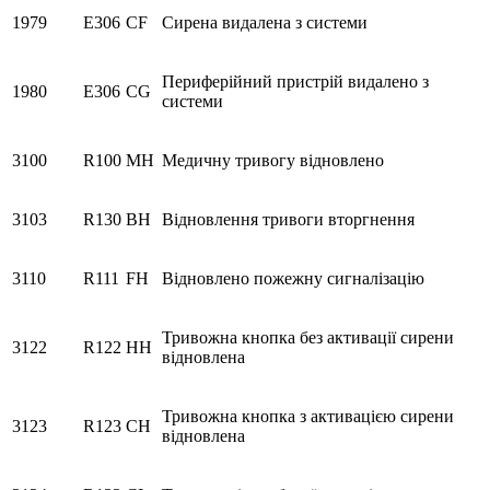
1979
E306
CF
Сирена видалена з системи
Периферійний пристрій видалено з
1980
E306
CG
системи
3100
R100
MH
Медичну тривогу вiдновлено
3103
R130
BH
Відновлення тривоги вторгнення
3110
R111
FH
Відновлено пожежну сигналізацію
Тривожна кнопка без активації сирени
3122
R122
HH
відновлена
Тривожна кнопка з активацією сирени
3123
R123
CH
відновлена