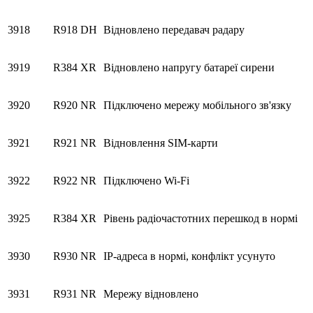
3918
R918
DH
Відновлено передавач радару
3919
R384
XR
Відновлено напругу батареї сирени
3920
R920
NR
Підключено мережу мобільного зв'язку
3921
R921
NR
Відновлення SIM-карти
3922
R922
NR
Підключено Wi-Fi
3925
R384
XR
Рівень радіочастотних перешкод в нормі
3930
R930
NR
IP-адреса в нормі, конфлікт усунуто
3931
R931
NR
Мережу відновлено