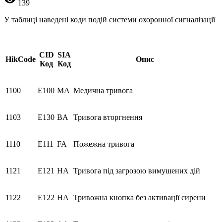
139
У таблиці наведені коди подій системи охоронної сигналізації
CID
SIA
HikCode
Опис
Код
Код
1100
E100
MA
Медична тривога
1103
E130
BA
Тривога вторгнення
1110
E111
FA
Пожежна тривога
1121
E121
HA
Тривога під загрозою вимушених дій
1122
E122
HA
Тривожна кнопка без активації сирени