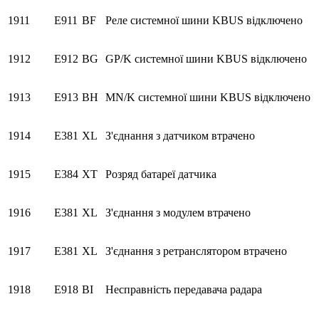
1911
E911
BF
Реле системної шини KBUS відключено
1912
E912
BG
GP/K системної шини KBUS відключено
1913
E913
BH
MN/K системної шини KBUS відключено
1914
E381
XL
З'єднання з датчиком втрачено
1915
E384
XT
Розряд батареї датчика
1916
E381
XL
З'єднання з модулем втрачено
1917
E381
XL
З'єднання з ретранслятором втрачено
1918
E918
BI
Несправність передавача радара