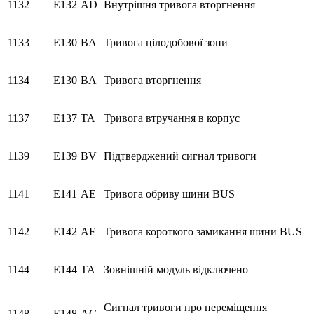
1132
E132
AD
Внутрішня тривога вторгнення
1133
E130
BA
Тривога цілодобової зони
1134
E130
BA
Тривога вторгнення
1137
E137
TA
Тривога втручання в корпус
1139
E139
BV
Підтверджений сигнал тривоги
1141
E141
AE
Тривога обриву шини BUS
1142
E142
AF
Тривога короткого замикання шини BUS
1144
E144
TA
Зовнішній модуль відключено
Сигнал тривоги про переміщення
1148
E148
AG