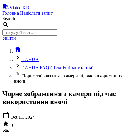
menu_book
Viatec KB
Головна
Надіслати запит
Search
search
Увійти
home
chevron_right
DAHUA
chevron_right
DAHUA FAQ ( Технічні запитання)
chevron_right
Чорне зображення з камери під час використання
вночі
Чорне зображення з камери під час
використання вночі
calendar_today
Oct 11, 2024
star
0
visibility