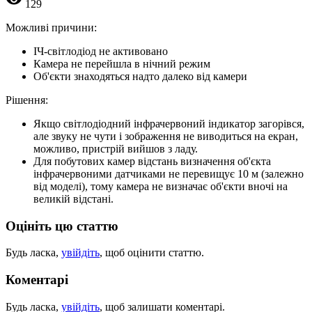
129
Можливі причини:
ІЧ-світлодіод не активовано
Камера не перейшла в нічний режим
Об'єкти знаходяться надто далеко від камери
Рішення:
Якщо світлодіодний інфрачервоний індикатор загорівся,
але звуку не чути і зображення не виводиться на екран,
можливо, пристрій вийшов з ладу.
Для побутових камер відстань визначення об'єкта
інфрачервоними датчиками не перевищує 10 м (залежно
від моделі), тому камера не визначає об'єкти вночі на
великій відстані.
Оцініть цю статтю
Будь ласка,
увійдіть
, щоб оцінити статтю.
Коментарі
Будь ласка,
увійдіть
, щоб залишати коментарі.