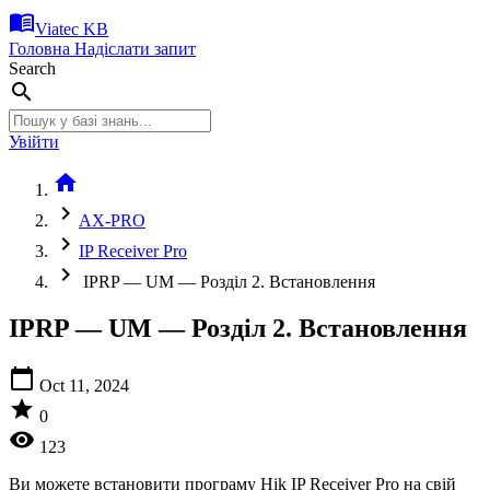
menu_book
Viatec KB
Головна
Надіслати запит
Search
search
Увійти
home
chevron_right
AX-PRO
chevron_right
IP Receiver Pro
chevron_right
IPRP — UM — Розділ 2. Встановлення
IPRP — UM — Розділ 2. Встановлення
calendar_today
Oct 11, 2024
star
0
visibility
123
Ви можете встановити програму Hik IP Receiver Pro на свій