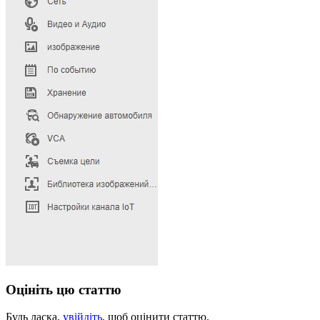
Оцініть цю статтю
Будь ласка,
увійдіть
, щоб оцінити статтю.