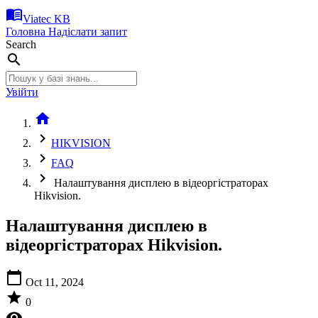
menu_book
Viatec KB
Головна
Надіслати запит
Search
search
Увійти
home
chevron_right
HIKVISION
chevron_right
FAQ
chevron_right
Налаштування дисплею в відеоргістраторах
Hikvision.
Налаштування дисплею в
відеоргістраторах Hikvision.
calendar_today
Oct 11, 2024
star
0
visibility