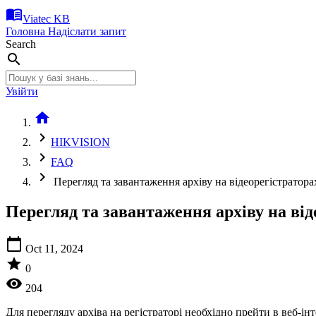
menu_book
Viatec KB
Головна
Надіслати запит
Search
search
Увійти
home
chevron_right
HIKVISION
chevron_right
FAQ
chevron_right
Перегляд та завантаження архіву на відеорегістратора
Перегляд та завантаження архіву на від
calendar_today
Oct 11, 2024
star
0
visibility
204
Для перегляду архіва на регістраторі необхідно прейти в веб-і