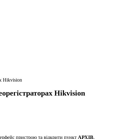
х Hikvision
еорегістраторах Hikvision
нтерфейс пристрою та відкрити пункт
АРХІВ
.