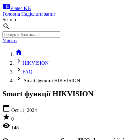
menu_book
Viatec KB
Головна
Надіслати запит
Search
search
Увійти
home
chevron_right
HIKVISION
chevron_right
FAQ
chevron_right
Smart функції HIKVISION
Smart функції HIKVISION
calendar_today
Oct 11, 2024
star
0
visibility
148