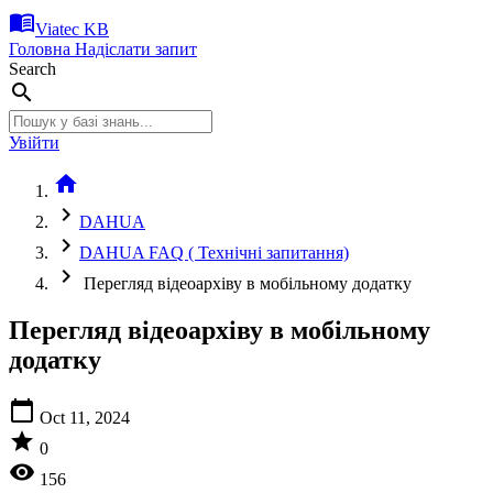
menu_book
Viatec KB
Головна
Надіслати запит
Search
search
Увійти
home
chevron_right
DAHUA
chevron_right
DAHUA FAQ ( Технічні запитання)
chevron_right
Перегляд відеоархіву в мобільному додатку
Перегляд відеоархіву в мобільному
додатку
calendar_today
Oct 11, 2024
star
0
visibility
156