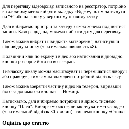
Для перегляду відеоархіву, записаного на реєстратор, потрібно
в головному меню вибрати вкладку «Відео», потім натиснути
на "+" або на іконку у верхньому правому кутку.
Далі вибираємо пристрій та камеру з якою хочемо подивитися
записи. Камера додана, можемо вибрати дату для перегляду.
Також можна вибрати швидкість відтворення, натиснувши
відповідну кнопку (максимальна швидкість х8).
Подвійний клік по екрану з відео або натискання відповідної
кнопки розгорне його на весь екран.
Тимчасову шкалу можна масштабувати і переміщатися ліворуч
або праворуч, тим самим знаходячи потрібний відрізок часу.
Також можна зберегти частину відео на телефон, вирізавши
його за допомогою кнопки — Ножиці.
Натискаємо, далі вибираємо потрібний відрізок, тиснемо
кнопку "Плей". Вибираємо місце, де закінчуватиметься відео
(максимальний відрізок 30 хвилин) і тиснемо кнопку «Стоп»:
Оцініть цю статтю