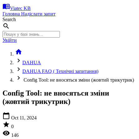
menu_book
Viatec KB
Головна
Надіслати запит
Search
search
Увійти
home
chevron_right
DAHUA
chevron_right
DAHUA FAQ ( Технічні запитання)
chevron_right
Config Tool: не вносяться зміни (жовтий трикутрик)
Config Tool: не вносяться зміни
(жовтий трикутрик)
calendar_today
Oct 11, 2024
star
0
visibility
146