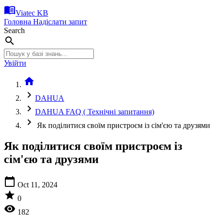
menu_book
Viatec KB
Головна
Надіслати запит
Search
search
Увійти
home
chevron_right
DAHUA
chevron_right
DAHUA FAQ ( Технічні запитання)
chevron_right
Як поділитися своїм пристроєм із сім'єю та друзями
Як поділитися своїм пристроєм із
сім'єю та друзями
calendar_today
Oct 11, 2024
star
0
visibility
182