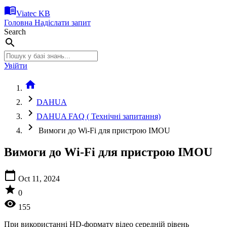
menu_book
Viatec KB
Головна
Надіслати запит
Search
search
Увійти
home
chevron_right
DAHUA
chevron_right
DAHUA FAQ ( Технічні запитання)
chevron_right
Вимоги до Wi-Fi для пристрою IMOU
Вимоги до Wi-Fi для пристрою IMOU
calendar_today
Oct 11, 2024
star
0
visibility
155
При використанні HD-формату відео середній рівень