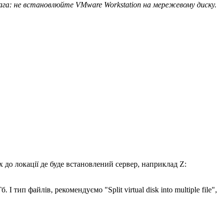
ага: не встановлюйте VMware Workstation на мережевому диску
.
х до локації де буде встановлений сервер, наприклад Z:
ип файлів, рекомендуємо "Split virtual disk into multiple file",