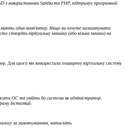
eBSD з використанням Samba та PHP, підтримує програмний
ів мають один комп'ютер. Якщо ви хочете налаштувати
сто створіть віртуальну машину (або кілька машин) на
ер. Для цього ми використали поширену віртуальну систему
тажити ОС та увійти до системи як адміністратор.
раму інсталяції
.
аталогу за замовчуванням, натисніть