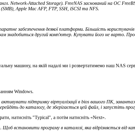
англ. Network-Attached Storage). FreeNAS заснований на ОС Fre
SMB), Apple Mac AFP, FTP, SSH, iSCSI та NFS
.
паратне забезпечення деякої платформи. Більшість користувач
ам знадобиться другий комп'ютер. Купувати його не варто. Про
уальну машину, на якій
надалі
ми і розвертатимемо наш NAS серв
ванням Windows.
і: активувати підтримку віртуалізації в bios вашого ПК, заван
йдіть до каталогу, де зберігається цей файл, і запустіть прог
ати, натисніть "Typical", а потім натисніть «Next».
n. Щоб встановити програму в каталозі, яка відрізняється від к