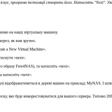
 існує, програма інсталяції створить його. Натисніть "Next
".
Ув
овимо на нашу віртуальну машину.
ерел, як вам зручно.
e a New Virtual Machine».
тиснути «next».
о образу Free4NAS), та натисніть «next».
а натисніть «next».
адалі відображатиметься в дереві машин на приклад: MyNAS. І шля
, яке буде використовуватися для вашого сервера. Типово 20Гб. І т