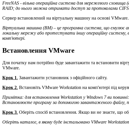
FreeNAS -
вільна операційна система для мережевого сховища (
RAID; до нього можна отримати доступ за протоколами CIFS (
Сервер встановлений на віртуальну машину на основі VMware.
Віртуальна машина (ВМ) – це програмна система, що емулює а
локальну мережу або протестувати іншу операційну систему, в
комп'ютері
.
Встановлення VMware
Для початку нам потрібно буде завантажити та встановити вірт
VMware.
Крок 1
.
Завантажити установник з офіційного сайту.
Крок 2
.
Встановіть VMware Workstation на комп'ютері під керу
Примітка: для встановлення Workstation у Windows 7 ви повинн
Встановлюєте програму за допомогою завантаженого файлу, пере
Крок 3
.
Оберіть спосіб встановлення. Якщо ви не знаєте, що обр
Оберіть каталог, в якому буде інстальовано VMware Workstatio