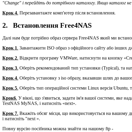
"Change" і перейдіть до потрібного каталогу. Якщо каталог не
Крок 4
.
Перезавантажте комп'ютер після встановлення.
2. Встановлення Free4NAS
Далі нам буде потрібно образ сервера Free4NAS який ми встан
Крок 1
.
Завантажити ISO образ з офіційного сайту або інших дж
Крок 2
.
Відкрити програму VMWare, натиснути на кнопку «Creat
Крок 3
.
Оберіть рекомендований тип установки (Typical), та на
Крок 4
.
Оберіть установку з iso образу, вказавши шлях до вашог
Крок 5
.
Оберіть тип операційної системи Linux версія Ubuntu, т
Крок
6
.
У вікні, що з'явиться, задати ім'я вашої системи, яке н
TestNAS MyNAS, і натисніть «next».
Крок 7
.
Вкажіть обсяг місця, що використовується на вашому диску
і натисніть "next ».
Повну вурсію посібника можна знайти на нашому ftp -