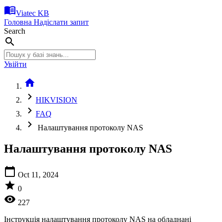
menu_book
Viatec KB
Головна
Надіслати запит
Search
search
Увійти
home
chevron_right
HIKVISION
chevron_right
FAQ
chevron_right
Налаштування протоколу NAS
Налаштування протоколу NAS
calendar_today
Oct 11, 2024
star
0
visibility
227
Інструкція налаштування протоколу NAS на обладнані