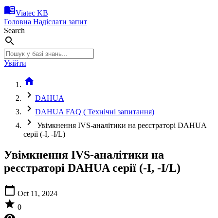
menu_book
Viatec KB
Головна
Надіслати запит
Search
search
Увійти
home
chevron_right
DAHUA
chevron_right
DAHUA FAQ ( Технічні запитання)
chevron_right
Увімкнення IVS-аналітики на реєстраторі DAHUA
серії (-I, -I/L)
Увімкнення IVS-аналітики на
реєстраторі DAHUA серії (-I, -I/L)
calendar_today
Oct 11, 2024
star
0
visibility