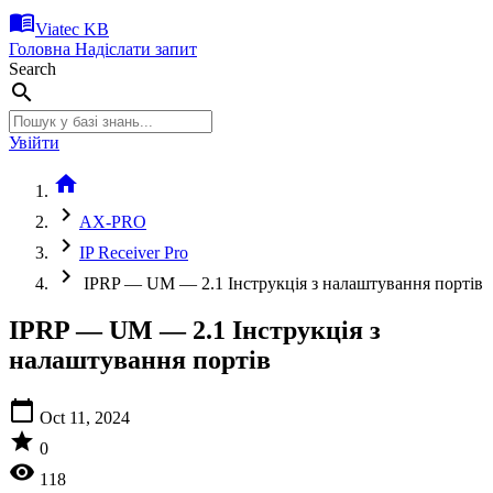
menu_book
Viatec KB
Головна
Надіслати запит
Search
search
Увійти
home
chevron_right
AX-PRO
chevron_right
IP Receiver Pro
chevron_right
IPRP — UM — 2.1 Інструкція з налаштування портів
IPRP — UM — 2.1 Інструкція з
налаштування портів
calendar_today
Oct 11, 2024
star
0
visibility
118