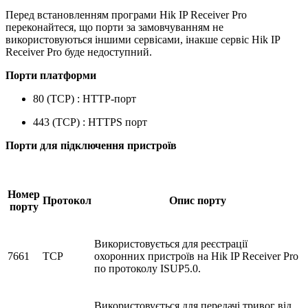
Перед встановленням програми Hik IP Receiver Pro
переконайтеся, що порти за замовчуванням не
використовуються іншими сервісами, інакше сервіс Hik IP
Receiver Pro буде недоступний.
Порти платформи
80 (TCP) : HTTP-порт
443 (TCP) : HTTPS порт
Порти для підключення пристроїв
Номер
Протокол
Опис порту
порту
Використовується для реєстрації
7661
TCP
охоронних пристроїв на Hik IP Receiver Pro
по протоколу ISUP5.0.
Використовується для передачі тривог від