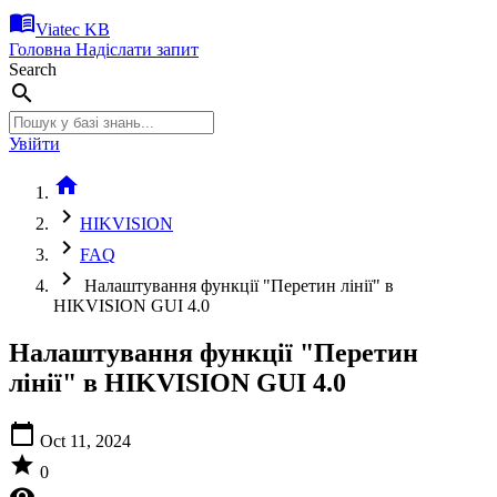
menu_book
Viatec KB
Головна
Надіслати запит
Search
search
Увійти
home
chevron_right
HIKVISION
chevron_right
FAQ
chevron_right
Налаштування функції "Перетин лінії" в
HIKVISION GUI 4.0
Налаштування функції "Перетин
лінії" в HIKVISION GUI 4.0
calendar_today
Oct 11, 2024
star
0
visibility