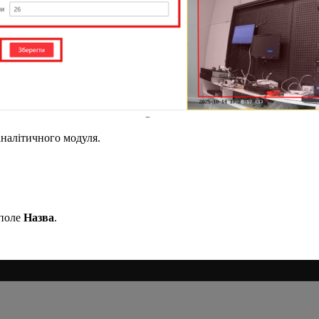
аналітичного модуля.
 поле
Назва
.