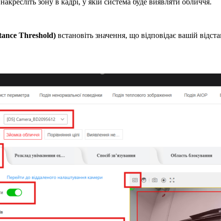
накресліть зону в кадрі, у якій система буде виявляти обличчя.
tance Threshold)
встановіть значення, що відповідає вашій відс