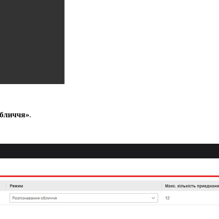
обличчя»
.