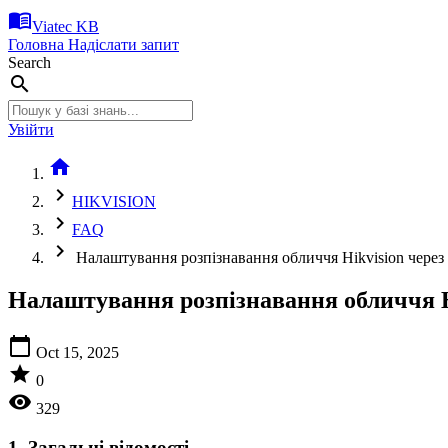
menu_book
Viatec KB
Головна
Надіслати запит
Search
search
Увійти
home
chevron_right
HIKVISION
chevron_right
FAQ
chevron_right
Налаштування розпізнавання обличчя Hikvision через 
Налаштування розпізнавання обличчя Hi
calendar_today
Oct 15, 2025
star
0
visibility
329
1. Загальні відомості