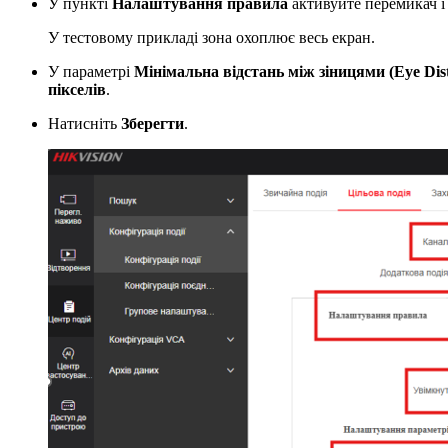
У пункті
Налаштування правила
активуйте перемикач і 
У тестовому прикладі зона охоплює весь екран.
У параметрі
Мінімальна відстань між зіницями (Eye Dis
пікселів
.
Натисніть
Зберегти
.