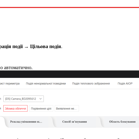
ація події → Цільова подія
.
но автоматично.