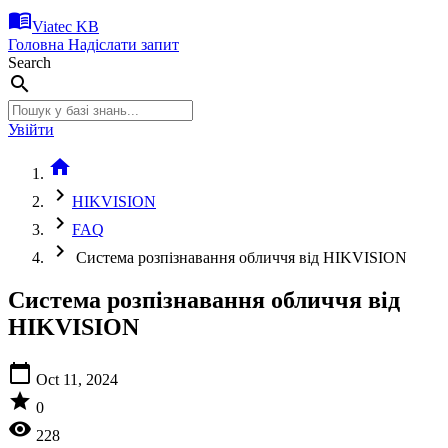
menu_book
Viatec KB
Головна
Надіслати запит
Search
search
Увійти
home
chevron_right
HIKVISION
chevron_right
FAQ
chevron_right
Система розпізнавання обличчя від HIKVISION
Система розпізнавання обличчя від
HIKVISION
calendar_today
Oct 11, 2024
star
0
visibility
228