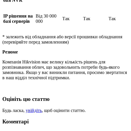
базі N
VR
IP рішення на
Від 30 000
Так
Так
Так
базі серверів
000
* залежить від обладнання або версії прошивки обладнання
(перевіряйте перед замовленням)
Резюме
Компанія Hikvision має велику кількість рішень для
розпізнавання облич, що задовольнить потреби будь-якого
замовника. Якщо у вас виникли питання, просимо звертатися
в наш відділ технічної підтримки.
Оцініть цю статтю
Будь ласка,
увійдіть
, щоб оцінити статтю.
Коментарі