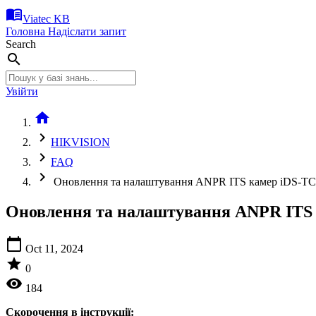
menu_book
Viatec KB
Головна
Надіслати запит
Search
search
Увійти
home
chevron_right
HIKVISION
chevron_right
FAQ
chevron_right
Оновлення та налаштування ANPR ITS камер iDS-T
Оновлення та налаштування ANPR ITS
calendar_today
Oct 11, 2024
star
0
visibility
184
Скорочення в інструкції: