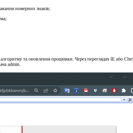
знавання номерних знаків;
ема;
я алгоритму та оновлення прошивки. Через переглядач IE або Ch
ача admin.