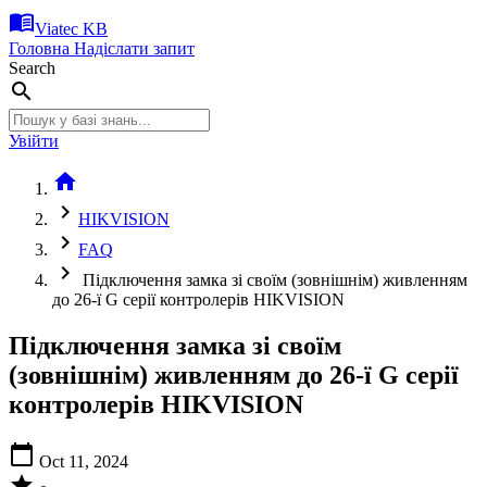
menu_book
Viatec KB
Головна
Надіслати запит
Search
search
Увійти
home
chevron_right
HIKVISION
chevron_right
FAQ
chevron_right
Підключення замка зі своїм (зовнішнім) живленням
до 26-ї G серії контролерів HIKVISION
Підключення замка зі своїм
(зовнішнім) живленням до 26-ї G серії
контролерів HIKVISION
calendar_today
Oct 11, 2024
star