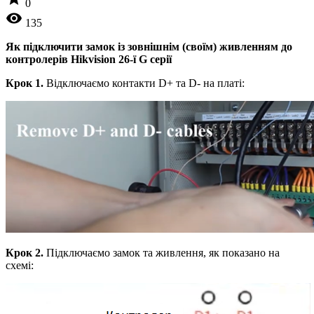
0
visibility
135
Як підключити замок із зовнішнім (своїм) живленням до
контролерів
Hikvision 26-ї G серії
Крок 1.
Відключаємо контакти D+ та D- на платі:
Крок 2.
Підключаємо замок та живлення, як показано на
схемі: