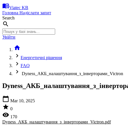
menu_book
Viatec KB
Головна
Надіслати запит
Search
search
Увійти
home
chevron_right
Енергетичні рішення
chevron_right
FAQ
chevron_right
Dyness_АКБ_налаштування_з_інверторами_Victron
Dyness_АКБ_налаштування_з_інвертор
calendar_today
Mar 10, 2025
star
0
visibility
170
Dyness_АКБ_налаштування_з_інверторами_Victron.pdf