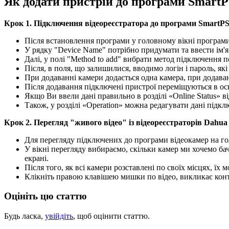
Як додати пристрій до програми Smart
Крок 1. Підключення відеореєстратора до програми SmartP
Після встановлення програми у головному вікні програми
У рядку "Device Name" потрібно придумати та ввести ім'я 
Далі, у полі "Method to add" вибрати метод підключення п
Після, в поля, що залишилися, вводимо логін і пароль, які
При додаванні камери додається одна камера, при додаван
Після додавання підключені пристрої переміщуються в осн
Якщо Ви ввели дані правильно в розділі «Online Status» в
Також, у розділі «Operation» можна редагувати дані підк
Крок 2. Перегляд "живого відео" із відеореєстраторів Dahu
Для перегляду підключених до програми відеокамер на го
У вікні перегляду вибираємо, скільки камер ми хочемо бач
екрані.
Після того, як всі камери розставлені по своїх місцях, їх
Клікніть правою клавішею мишки по відео, викликає конт
Оцініть цю статтю
Будь ласка,
увійдіть
, щоб оцінити статтю.