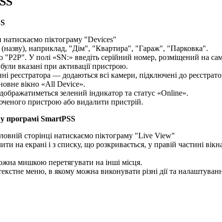
PSS
SS
 натискаємо піктограму "Devices"
(назву), наприклад, "Дім", "Квартира", "Гараж", "Парковка".
о "P2P". У полі «SN:» введіть серійний номер, розміщений на сам
 були вказані при активації пристрою.
ні реєстратора — додаються всі камери, підключені до реєстрато
овне вікно «All Device».
ідображатиметься зелений індикатор та статус «Online».
люченого пристрою або видалити пристрій.
a у програмі SmartPSS
ловній сторінці натискаємо піктограму "Live View"
ити на екрані і з списку, що розкривається, у правій частині вік
 можна мишкою перетягувати на інші місця.
екстне меню, в якому можна виконувати різні дії та налаштуванн