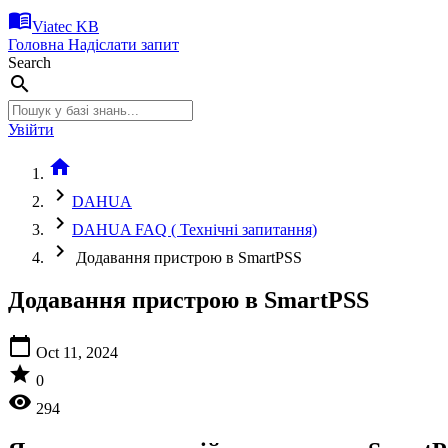
menu_book
Viatec KB
Головна
Надіслати запит
Search
search
Увійти
home
chevron_right
DAHUA
chevron_right
DAHUA FAQ ( Технічні запитання)
chevron_right
Додавання пристрою в SmartPSS
Додавання пристрою в SmartPSS
calendar_today
Oct 11, 2024
star
0
visibility
294