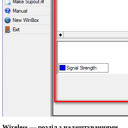
Wireless — розділ з налаштуваннями