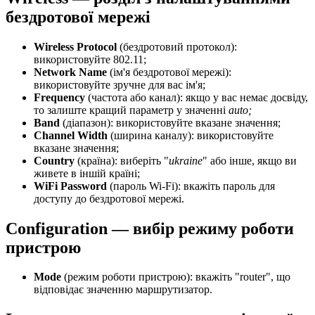
бездротової мережі
Wireless Protocol
(бездротовий протокол):
використовуйте 802.11;
Network Name
(ім'я бездротової мережі):
використовуйте зручне для вас ім'я;
Frequency
(частота або канал): якщо у вас немає досвіду,
то залиште кращий параметр у значенні
auto;
Band
(діапазон): використовуйте вказане значення;
Channel Width
(ширина каналу): використовуйте
вказане значення;
Country
(країна): виберіть "
ukraine
" або інше, якщо ви
живете в іншій країні;
WiFi Password
(пароль Wi-Fi): вкажіть пароль для
доступу до бездротової мережі.
Configuration — вибір режиму роботи
пристрою
Mode
(режим роботи пристрою): вкажіть "router", що
відповідає значенню маршрутизатор.