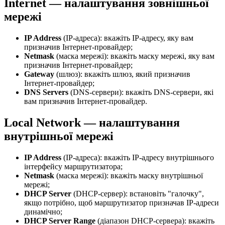
Internet — налаштування зовнішньої
мережі
IP Address
(IP-адреса): вкажіть IP-адресу, яку вам
призначив Інтернет-провайдер;
Netmask
(маска мережі): вкажіть маску мережі, яку вам
призначив Інтернет-провайдер;
Gateway
(шлюз): вкажіть шлюз, який призначив
Інтернет-провайдер;
DNS Servers
(DNS-сервери): вкажіть DNS-сервери, які
вам призначив Інтернет-провайдер.
Local Network — налаштування
внутрішньої мережі
IP Address
(IP-адреса): вкажіть IP-адресу внутрішнього
інтерфейсу маршрутизатора;
Netmask
(маска мережі): вкажіть маску внутрішньої
мережі;
DHCP Server
(DHCP-сервер): встановіть "галочку",
якщо потрібно, щоб маршрутизатор призначав IP-адреси
динамічно;
DHCP Server Range
(діапазон DHCP-сервера): вкажіть