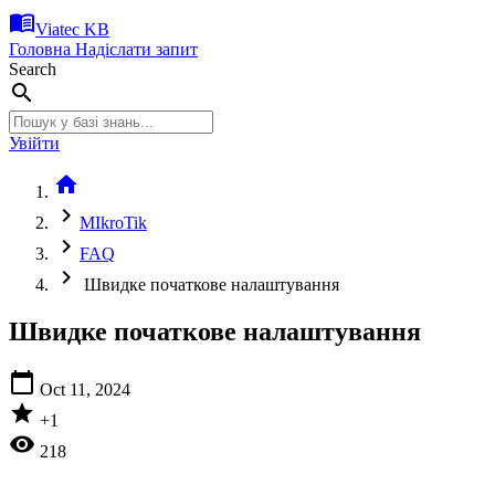
menu_book
Viatec KB
Головна
Надіслати запит
Search
search
Увійти
home
chevron_right
MIkroTik
chevron_right
FAQ
chevron_right
Швидке початкове налаштування
Швидке початкове налаштування
calendar_today
Oct 11, 2024
star
+1
visibility
218