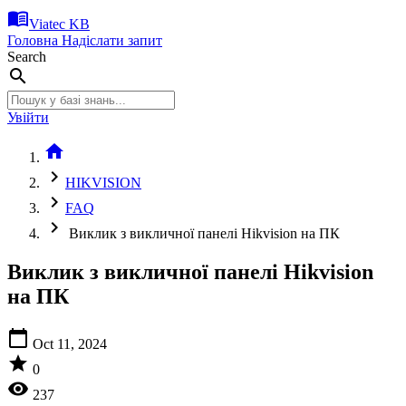
menu_book
Viatec KB
Головна
Надіслати запит
Search
search
Увійти
home
chevron_right
HIKVISION
chevron_right
FAQ
chevron_right
Виклик з викличної панелі Hikvision на ПК
Виклик з викличної панелі Hikvision
на ПК
calendar_today
Oct 11, 2024
star
0
visibility
237