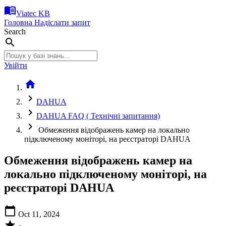
menu_book
Viatec KB
Головна
Надіслати запит
Search
search
Увійти
home
chevron_right
DAHUA
chevron_right
DAHUA FAQ ( Технічні запитання)
chevron_right
Обмеження відображень камер на локально
підключеному моніторі, на реєстраторі DAHUA
Обмеження відображень камер на
локально підключеному моніторі, на
реєстраторі DAHUA
calendar_today
Oct 11, 2024
star