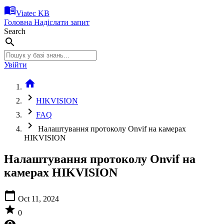
menu_book
Viatec KB
Головна
Надіслати запит
Search
search
Увійти
home
chevron_right
HIKVISION
chevron_right
FAQ
chevron_right
Налаштування протоколу Onvif на камерах
HIKVISION
Налаштування протоколу Onvif на
камерах HIKVISION
calendar_today
Oct 11, 2024
star
0
visibility