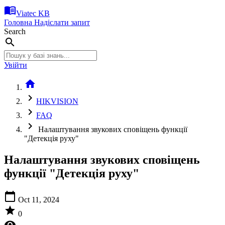
menu_book
Viatec KB
Головна
Надіслати запит
Search
search
Увійти
home
chevron_right
HIKVISION
chevron_right
FAQ
chevron_right
Налаштування звукових сповіщень функції
"Детекція руху"
Налаштування звукових сповіщень
функції "Детекція руху"
calendar_today
Oct 11, 2024
star
0
visibility