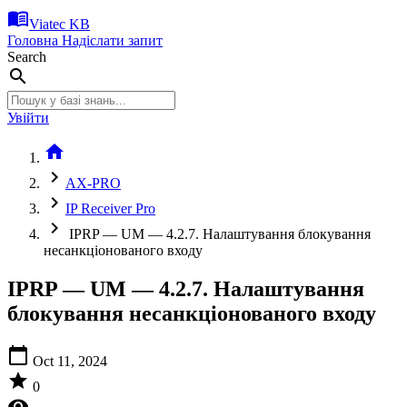
menu_book
Viatec KB
Головна
Надіслати запит
Search
search
Увійти
home
chevron_right
AX-PRO
chevron_right
IP Receiver Pro
chevron_right
IPRP — UM — 4.2.7. Налаштування блокування
несанкціонованого входу
IPRP — UM — 4.2.7. Налаштування
блокування несанкціонованого входу
calendar_today
Oct 11, 2024
star
0
visibility