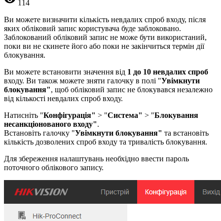
114
Ви можете визначити кількість невдалих спроб входу, після
яких обліковий запис користувача буде заблоковано.
Заблокований обліковий запис не може бути використаний,
поки ви не скинете його або поки не закінчиться термін дії
блокування.
Ви можете встановити значення від
1 до 10 невдалих спроб
входу. Ви також можете зняти галочку в полі "
Увімкнути
блокування"
, щоб обліковий запис не блокувався незалежно
від кількості невдалих спроб входу.
Натисніть "
Конфігурація"
> "
Система"
> "
Блокування
несанкціонованого входу"
.
Встановіть галочку "
Увімкнути блокування"
та встановіть
кількість дозволених спроб входу та тривалість блокування.
Для збереження налаштувань необхідно ввести пароль
поточного облікового запису.