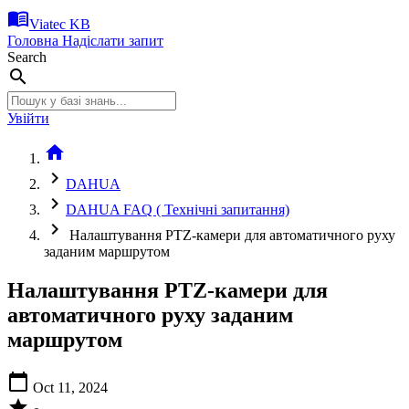
menu_book
Viatec KB
Головна
Надіслати запит
Search
search
Увійти
home
chevron_right
DAHUA
chevron_right
DAHUA FAQ ( Технічні запитання)
chevron_right
Налаштування PTZ-камери для автоматичного руху
заданим маршрутом
Налаштування PTZ-камери для
автоматичного руху заданим
маршрутом
calendar_today
Oct 11, 2024
star