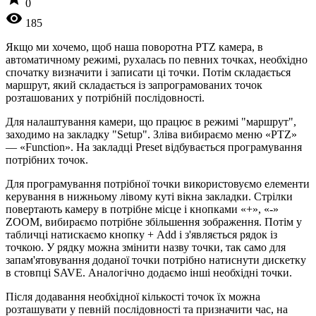
0
visibility
185
Якщо ми хочемо, щоб наша поворотна PTZ камера, в
автоматичному режимі, рухалась по певних точках, необхідно
спочатку визначити і записати ці точки. Потім складається
маршрут, який складається із запрограмованих точок
розташованих у потрібній послідовності.
Для налаштування камери, що працює в режимі "маршрут",
заходимо на закладку "Setup". Зліва вибираємо меню «PTZ»
— «Function». На закладці Preset відбувається програмування
потрібних точок.
Для програмування потрібної точки використовуємо елементи
керування в нижньому лівому куті вікна закладки. Стрілки
повертають камеру в потрібне місце і кнопками «+», «-»
ZOOM, вибираємо потрібне збільшення зображення. Потім у
табличці натискаємо кнопку + Add і з'являється рядок із
точкою. У рядку можна змінити назву точки, так само для
запам'ятовування доданої точки потрібно натиснути дискетку
в стовпці SAVE. Аналогічно додаємо інші необхідні точки.
Після додавання необхідної кількості точок їх можна
розташувати у певній послідовності та призначити час, на