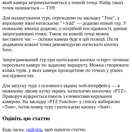
який камера затримуватиметься у певній точці. Набір таких
точок називається — ТУР.
Для налаштування туру, переходимо на закладку "Tour", у
верхньому вікні натискаємо "+Add" — додаємо новий тур. У
нижньому віконці додаємо, у потрібній послідовності, раніше
запрограмовані точки. Також на кожній точці можна
виставити час — скільки камера буде в цій позиції. Після
додавання кожної точки рекомендуємо натискати кнопку
Save.
Запрограмований тур при натисканні кнопки «старт» починає
пересувати камеру по заданому маршруту. Можна створювати
кілька турів, у яких камера проходитиме по точках у різних
послідовностях.
Для запуску туру з основного екрану web-інтерфейсу — в
нижньому лівому кутку екрану, натискаємо кнопочку «PTZ».
Праворуч відкриється панель з елементами керування
камерою. На закладці «PTZ Function» у списку вибираємо
«Tour», потім номер туру і натискаємо кнопку «Start».
Оцініть цю статтю
Будь ласка,
увійдіть
, щоб оцінити статтю.